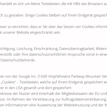
ndelt es sich um kleine Textdateien, die mit Hilfe des Browsers a
 zu gestalten. Einige Cookies bleiben auf Ihrem Endgerät gespeiche
er so einrichten, dass er Sie über das Setzen von Cookies informier
ät unserer Website eingeschränkt sein.
richtigung, Löschung, Einschränkung, Datenübertragbarkeit, Wider
rstößt oder Ihre datenschutzrechtlichen Ansprüche sonst in einer 
ie Datenschutzbehörde.
lcher von der Google Inc. (1600 Amphitheatre Parkway Mountain Vi
„Cookies“ – Textdateien, welche auf Ihrem Endgerät gespeichert 
ver in den USA gesandt und dort gespeichert.
P-Adresse der Nutzer wird innerhalb der Mitgliedsstaaten der EU u
esse. Im Rahmen der Vereinbarung zur Auftragsdatenvereinbarung, 
lten Informationen eine Auswertung der Websitenutzung und der We