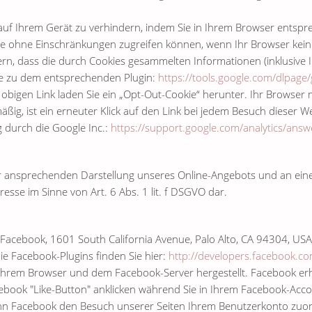
 auf Ihrem Gerät zu verhindern, indem Sie in Ihrem Browser entspr
site ohne Einschränkungen zugreifen können, wenn Ihr Browser kein
rn, dass die durch Cookies gesammelten Informationen (inklusive I
Sie zu dem entsprechenden Plugin:
https://tools.google.com/dlpage
f obigen Link laden Sie ein „Opt-Out-Cookie“ herunter. Ihr Browser
äßig, ist ein erneuter Klick auf den Link bei jedem Besuch dieser 
 durch die Google Inc.:
https://support.google.com/analytics/an
r ansprechenden Darstellung unseres Online-Angebots und an einer
resse im Sinne von Art. 6 Abs. 1 lit. f DSGVO dar.
 Facebook, 1601 South California Avenue, Palo Alto, CA 94304, USA
ie Facebook-Plugins finden Sie hier:
http://developers.facebook.co
Ihrem Browser und dem Facebook-Server hergestellt. Facebook erhäl
book "Like-Button" anklicken während Sie in Ihrem Facebook-Accoun
ann Facebook den Besuch unserer Seiten Ihrem Benutzerkonto zuordn